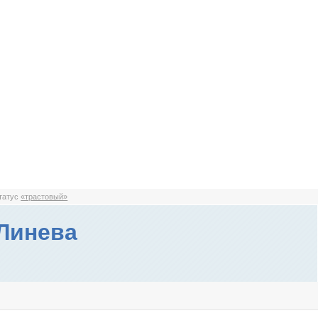
статус
«трастовый»
Линева