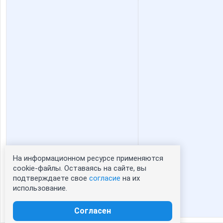
На информационном ресурсе применяются
Статистика портрета:
cookie-файлы. Оставаясь на сайте, вы
подтверждаете свое
согласие
на их
сейчас просматривают портрет - 0
использование.
зарегистрированные пользователи
посетившие портрет за 7 дней - 0
Согласен