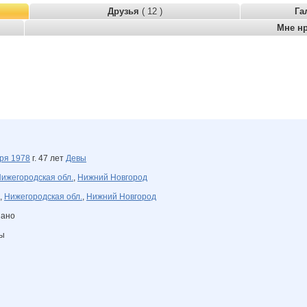
Друзья
( 12 )
Га
Мне н
бря
1978
г. 47 лет
Девы
ижегородская обл.
,
Нижний Новгород
,
Нижегородская обл.
,
Нижний Новгород
зано
ны