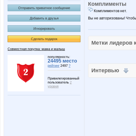
Комплименты
Отправить приватное сообщение
Комплиментов нет.
Вы не авторизованы! Чтоб
Добавить в друзья
Игнорировать
Сделать подарок
Метки лидеров
Совместная покупка: мама и малыш
популярность:
24495 место
рейтинг
2497
?
Интервью
Привилегированный
пользователь
2
уровня