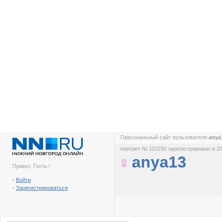
Персональный сайт пользователя
anya
портрет № 110150 зарегистрирован в 20
anya13
Привет, Гость !
-
Войти
-
Зарегистрироваться