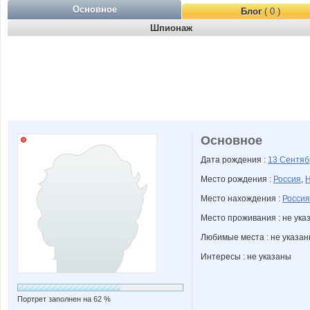
Основное
Блог
( 0 )
Шпионаж
Основное
Дата рождения :
13 Сентя
Место рождения :
Россия
,
Н
Место нахождения :
Россия
Место проживания : не ука
Любимые места : не указа
Интересы : не указаны
Портрет заполнен на 62 %