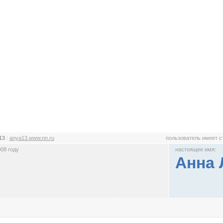
13
:
anya13.www.nn.ru
пользователь имеет 
08 году
настоящее имя:
Анна 